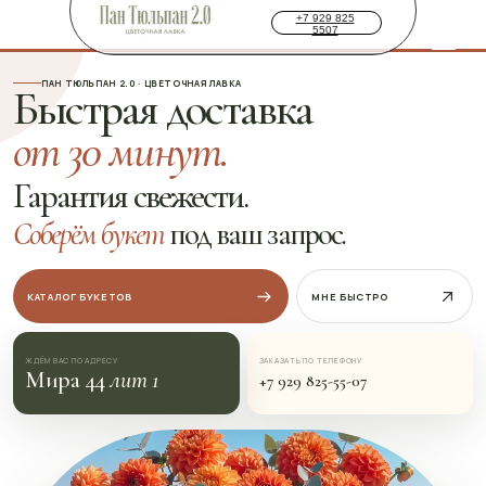
+7 929 825
5507
ПАН ТЮЛЬПАН 2.0 · ЦВЕТОЧНАЯ ЛАВКА
Быстрая доставка
от 30 минут.
Гарантия свежести.
Соберём букет
под ваш запрос.
КАТАЛОГ БУКЕТОВ
МНЕ БЫСТРО
ЖДЁМ ВАС ПО АДРЕСУ
ЗАКАЗАТЬ ПО ТЕЛЕФОНУ
Мира 44
лит 1
+7 929 825-55-07