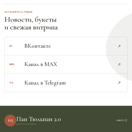
ОСТАВАЙТЕСЬ РЯДОМ
Новости, букеты
и свежая витрина
ВКонтакте
↗︎
VK
Канал в MAX
↗︎
MAX
Канал в Telegram
↗︎
TG
Пан Тюльпан 2.0
↑︎
ВЦ
НАВЕРХ
ЦВЕТОЧНАЯ ЛАВКА